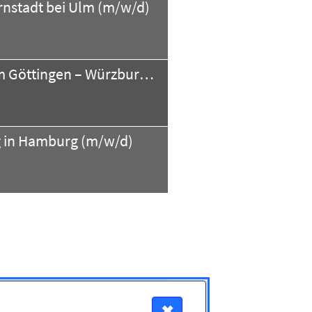
nstadt bei Ulm (m/w/d)
GebietsverkaufsleiterIn im Außendienst (m/w/d) Raum Göttingen – Würzburg – Regensburg
g in Hamburg (m/w/d)
Junior-VertriebsmitarbeiterIn im Außendienst für dentale Implantologie Gebiete: Rheinland / Südwestfalen / Mittelhessen / Rheinhessen (m/w/d)
✖