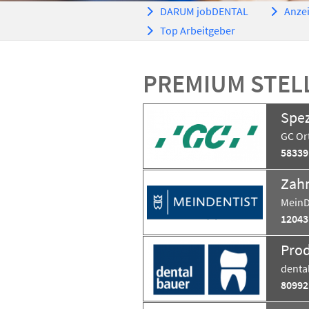
DARUM jobDENTAL
Anzei
Top Arbeitgeber
PREMIUM STEL
Spez
GC Or
58339
Zahn
MeinD
12043
Prod
denta
80992