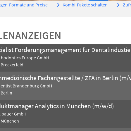
gen-Formate und Preise
Kombi-Pakete schalten
Zuf
LENANZEIGEN
ialist Forderungsmanagement für Dentalindustie 
thodontics Europe GmbH
Breckerfeld
medizinische Fachangestellte / ZFA in Berlin (m/
entist Brandenburg GmbH
Berlin
uktmanager Analytics in München (m/w/d)
l bauer GmbH
München