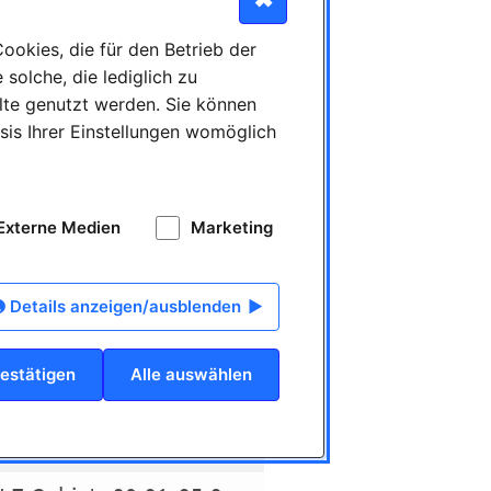
okies, die für den Betrieb der
d) in Breckerfeld
solche, die lediglich zu
lte genutzt werden. Sie können
sis Ihrer Einstellungen womöglich
 in NRW und Hessen (m/w/d)
Externe Medien
Marketing
Vertriebstalent im zahnmedizinischen Außendienst - PLZ-Gebiete 48-49, 33 (m/w/d)
Details anzeigen/ausblenden
estätigen
Alle auswählen
Vertriebstalent im zahnmedizinischen Außendienst - PLZ-Gebiete 72, 78, 88-89 (m/w/d)