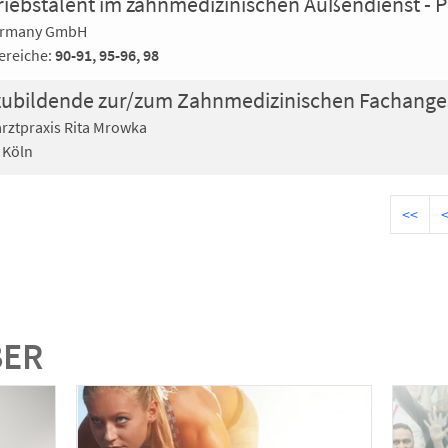
ermany GmbH
ereiche:
90-91, 95-96, 98
rztpraxis Rita Mrowka
Köln
<<
BER