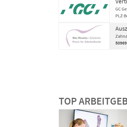
GC G
PLZ-B
Zahna
50969
TOP ARBEITGE