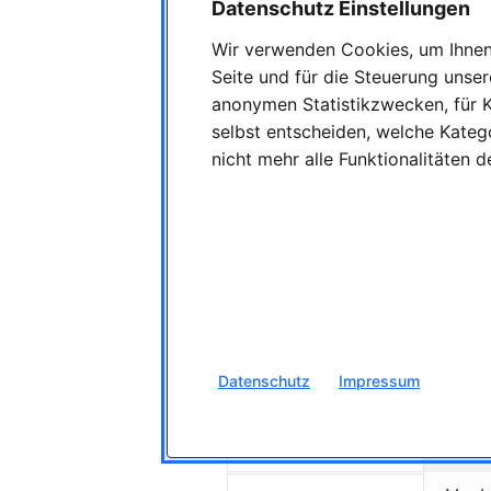
Datenschutz Einstellungen
PLZ-B
Wir verwenden Cookies, um Ihnen 
Onli
Seite und für die Steuerung unse
anonymen Statistikzwecken, für K
GC Or
58339
selbst entscheiden, welche Katego
nicht mehr alle Funktionalitäten 
Vert
GC Or
PLZ-B
GC G
PLZ-B
Datenschutz
Impressum
GC G
PLZ-B