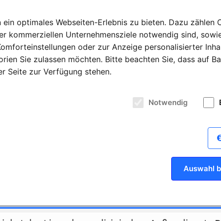
ereiche:
35, 36, 50, 51, 52, 53, 55, 56, 57, 58, 59, 65
ein optimales Webseiten-Erlebnis zu bieten. Dazu zählen Co
ne-Marketing-Spezialist (m/w/d) – SEO/SEA (m/w/
rer kommerziellen Unternehmensziele notwendig sind, sowie 
omforteinstellungen oder zur Anzeige personalisierter Inha
thodontics Europe GmbH
Breckerfeld
rien Sie zulassen möchten. Bitte beachten Sie, dass auf Ba
der Seite zur Verfügung stehen.
riebsmitarbeiter Digital Sales – Dental / Aligner
thodontics Europe GmbH
Notwendig
ereiche:
4, 6
ermany GmbH
ereiche:
48-49, 33
Auswahl b
ermany GmbH
ereiche:
72, 78, 88-89