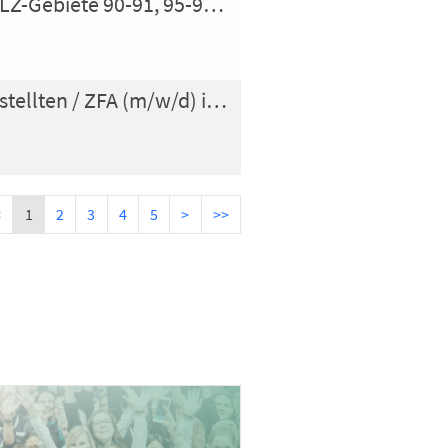
Vertriebstalent im zahnmedizinischen Außendienst - PLZ-Gebiete 90-91, 95-96, 98 (m/w/d)
Auszubildende zur/zum Zahnmedizinischen Fachangestellten / ZFA (m/w/d) in Köln
<
1
2
3
4
5
>
>>