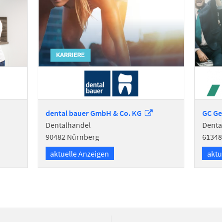
dental bauer GmbH & Co.
KG
GC
G
Dentalhandel
Denta
90482 Nürnberg
6134
aktuelle Anzeigen
aktu