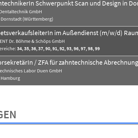
technikerIn Schwerpunkt Scan und Design in Dor
Dentaltechnik GmbH
Dornstadt (Württemberg)
ENT Dr. Böhme & Schöps GmbH
ereiche:
34, 35, 36, 37, 90, 91, 92, 93, 96, 97, 98, 99
rsekretärIn / ZFA für zahntechnische Abrechnun
echnisches Labor Duen GmbH
Hamburg
GEN
al Consult Implants GmbH