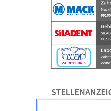
Zahn
Mack 
89160
SILAD
PLZ-B
Labo
Zahnt
22081
STELLENANZEI
Medic