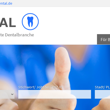
ntal.de
mte Dentalbranche
Für 
Stichwort/ Jobtitel/ ANZ-ID
Stadt/ P