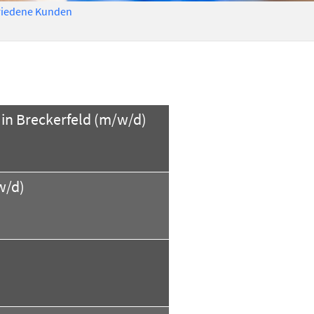
riedene Kunden
in Breckerfeld (m/w/d)
w/d)