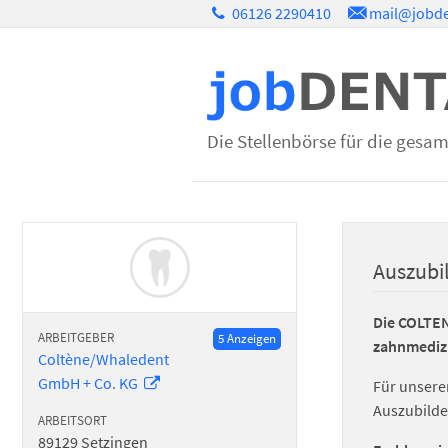
06126 2290410
mail@jobde
Die Stellenbörse für die gesa
Auszubi
Die COLTEN
ARBEITGEBER
5 Anzeigen
zahnmedizi
Coltène/Whaledent
GmbH + Co. KG
Für unsere
Auszubilde
ARBEITSORT
89129
Setzingen