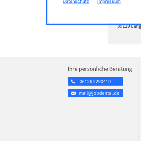
Datenschutz
Impressum
Coltène/W
Raiffeisens
89129 Lan
Ihre persönliche Beratung
06126 2290410
mail@jobdental.de