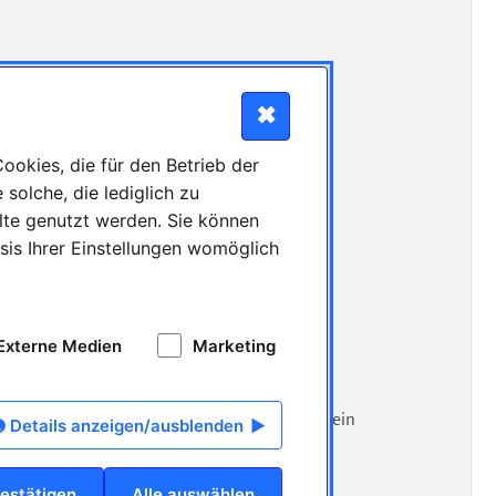
✖
okies, die für den Betrieb der
solche, die lediglich zu
lte genutzt werden. Sie können
sis Ihrer Einstellungen womöglich
ualifizierten Team
 Unternehmen
Externe Medien
Marketing
itmanagement
dleasing, vermögenswirksame Leistungen und ein
Details anzeigen/ausblenden
estätigen
Alle auswählen