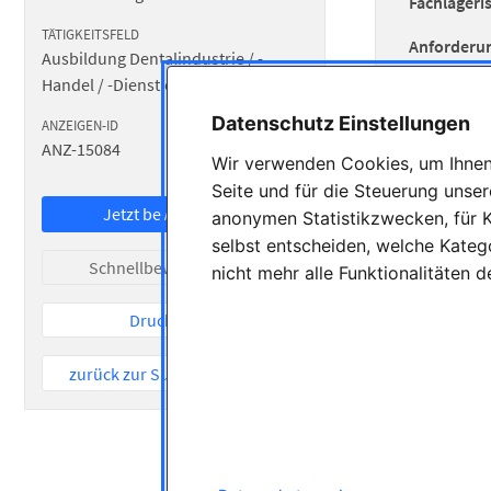
Fachlageri
TÄTIGKEITSFELD
Anforderu
Ausbildung Dentalindustrie / -
Handel / -Dienstleistungen
Guter 
Fließe
Datenschutz Einstellungen
ANZEIGEN-ID
ONLINE SEIT
Grundk
ANZ-15084
27.05.2026
Wir verwenden Cookies, um Ihnen 
Hohe L
Seite und für die Steuerung unse
Zuverl
Jetzt bewerben
anonymen Statistikzwecken, für K
Teamf
selbst entscheiden, welche Katego
Angebot:
Schnellbewerbung
nicht mehr alle Funktionalitäten 
Intere
Drucken
Attrak
Attrak
zurück zur Suche / Startseite
Fortbi
Zusätz
Zuschu
Wir freuen