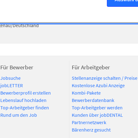
haledent GmbH + Co. KG
traße 30
genau/Deutschland
Für Bewerber
Für Arbeitgeber
Jobsuche
Stellenanzeige schalten / Preise
jobLETTER
Kostenlose Azubi Anzeige
Bewerberprofil erstellen
Kombi-Pakete
Lebenslauf hochladen
Bewerberdatenbank
Top-Arbeitgeber finden
Top-Arbeitgeber werden
Rund um den Job
Kunden über jobDENTAL
Partnernetzwerk
Bärenherz gesucht