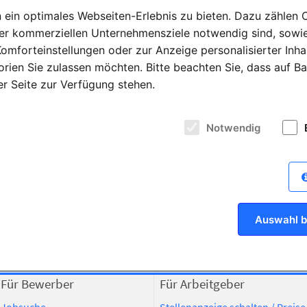
ein optimales Webseiten-Erlebnis zu bieten. Dazu zählen Co
rer kommerziellen Unternehmensziele notwendig sind, sowie 
omforteinstellungen oder zur Anzeige personalisierter Inha
rien Sie zulassen möchten. Bitte beachten Sie, dass auf Ba
der Seite zur Verfügung stehen.
Notwendig
dental bauer GmbH & Co.
KG
GC
G
Dentalhandel
Denta
90482 Nürnberg
6134
aktuelle Anzeigen
aktu
Auswahl b
Für Bewerber
Für Arbeitgeber