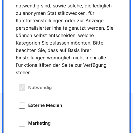
jobbeast.de
notwendig sind, sowie solche, die lediglich
jobs.de (ehemals: jobscout24.de / careerbuilder.de)
zu anonymen Statistikzwecken, für
jobware.de
Komforteinstellungen oder zur Anzeige
meinestadt.de
stellenanzeigen.de
personalisierter Inhalte genutzt werden. Sie
stepstone.de
können selbst entscheiden, welche
xing.com
yourfirm.de
Kategorien Sie zulassen möchten. Bitte
beachten Sie, dass auf Basis Ihrer
Auswahl Jobsuchmaschinen:
Einstellungen womöglich nicht mehr alle
Indeed
Funktionalitäten der Seite zur Verfügung
Jobrapido
stehen.
Talent.com
Notwendig
Ihre persönliche Beratung
Externe Medien
06126 2290410
mail@jobdental.de
Marketing
Für Bewerber
Jobsuche