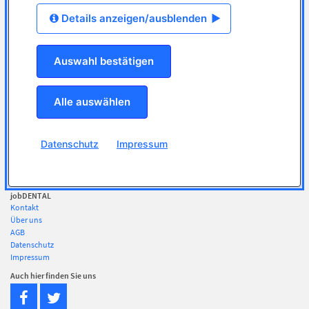
jobLETTER
Details anzeigen/ausblenden
Bewerberprofil erstellen
Lebenslauf hochladen
Top-Arbeitgeber finden
Auswahl bestätigen
Rund um den Job
Für Arbeitgeber
Stellenanzeige schalten / Preise
Alle auswählen
Kostenlose Azubi Anzeige
Kombi-Pakete
Bewerberdatenbank
Top-Arbeitgeber werden
Datenschutz
Impressum
Kunden über jobDENTAL
Partnernetzwerk
Bärenherz gesucht
jobDENTAL
Kontakt
Über uns
AGB
Datenschutz
Impressum
Auch hier finden Sie uns