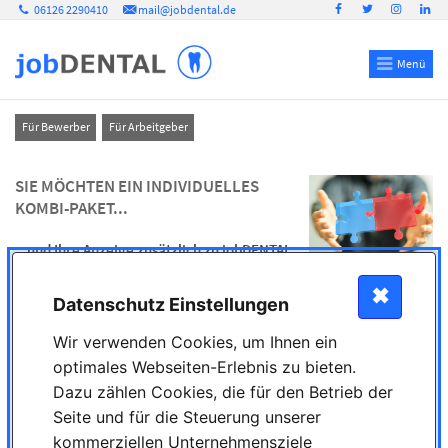
06126 2290410
mail@jobdental.de
Menü
Für Bewerber
Für Arbeitgeber
SIE MÖCHTEN EIN INDIVIDUELLES
KOMBI-PAKET...
...und Ihre Anzeige zusätzlich zu jobDENTAL
bei einer oder mehreren anderen
Stellenbörse/n und/oder Jobsuchmaschine/n schalten?
✖
Datenschutz Einstellungen
Sparen Sie Zeit und Geld: Wir stellen Ihnen ein individuelles Paket - passend zu Ihrer
Wir verwenden Cookies, um Ihnen ein
vakanten Position und passend zu Ihrem Budget - zusammen!
optimales Webseiten-Erlebnis zu bieten.
Anruf genügt:
06126 2290410
Dazu zählen Cookies, die für den Betrieb der
Auswahl Stellenbörsen:
Seite und für die Steuerung unserer
kommerziellen Unternehmensziele
experteer.de