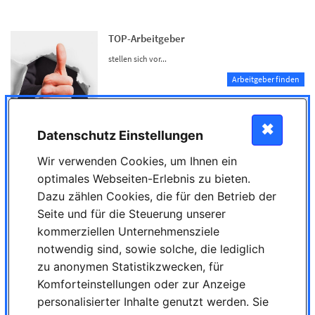
TOP-Arbeitgeber
stellen sich vor...
Arbeitgeber finden
✖
Datenschutz Einstellungen
Wir verwenden Cookies, um Ihnen ein
Mobile Schnell-Bewerbung
optimales Webseiten-Erlebnis zu bieten.
Hinterlegen Sie Ihren Lebenslauf und bewerben Sie
Dazu zählen Cookies, die für den Betrieb der
sich
jederzeit
auf interessante Stellenangebote mit
1
Seite und für die Steuerung unserer
Klick!
kommerziellen Unternehmensziele
Kostenlos Lebenslauf hochladen
notwendig sind, sowie solche, die lediglich
zu anonymen Statistikzwecken, für
Komforteinstellungen oder zur Anzeige
Bewerberdatenbank
personalisierter Inhalte genutzt werden. Sie