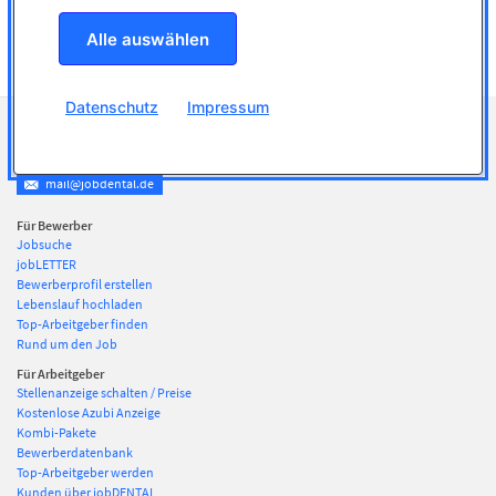
Alle auswählen
Datenschutz
Impressum
Ihre persönliche Beratung
06126 2290410
mail@jobdental.de
Für Bewerber
Jobsuche
jobLETTER
Bewerberprofil erstellen
Lebenslauf hochladen
Top-Arbeitgeber finden
Rund um den Job
Für Arbeitgeber
Stellenanzeige schalten / Preise
Kostenlose Azubi Anzeige
Kombi-Pakete
Bewerberdatenbank
Top-Arbeitgeber werden
Kunden über jobDENTAL