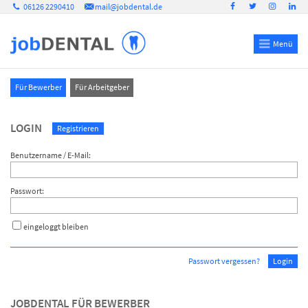
06126 2290410
mail@jobdental.de
Menü
Für Bewerber
Für Arbeitgeber
LOGIN
Registrieren
Benutzername / E-Mail:
Passwort:
eingeloggt bleiben
Passwort vergessen?
Login
JOBDENTAL FÜR BEWERBER