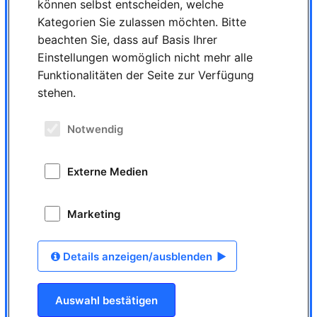
können selbst entscheiden, welche
jobDENTAL – Lass Dich finden! Veröffentlichen Sie Ihr
kostenloses, anonymes
Bewerber-Profil
Kategorien Sie zulassen möchten. Bitte
beachten Sie, dass auf Basis Ihrer
Infos zu den Profilen
Einstellungen womöglich nicht mehr alle
Funktionalitäten der Seite zur Verfügung
stehen.
jobLETTER
Notwendig
Erhalten Sie unsere aktuellsten Stellenangebote
monatlich per E-Mail
Externe Medien
Kostenlose Anmeldung
Marketing
Rund um den Job...
Details anzeigen/ausblenden
Lesen Sie interessante Beiträge zu den Themen
Bewerbung, Team, Motivation…
Auswahl bestätigen
Zu den Beiträgen