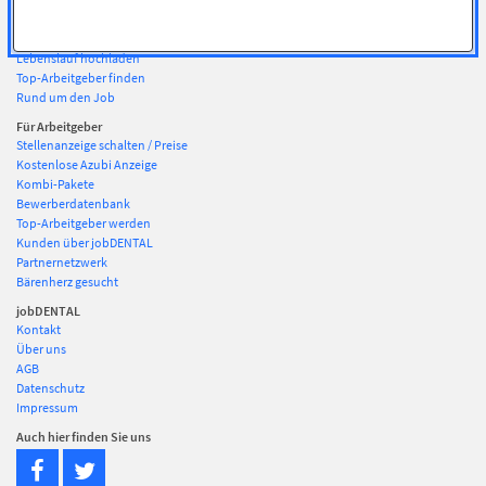
jobLETTER
Bewerberprofil erstellen
Lebenslauf hochladen
Top-Arbeitgeber finden
Rund um den Job
Für Arbeitgeber
Stellenanzeige schalten / Preise
Kostenlose Azubi Anzeige
Kombi-Pakete
Bewerberdatenbank
Top-Arbeitgeber werden
Kunden über jobDENTAL
Partnernetzwerk
Bärenherz gesucht
jobDENTAL
Kontakt
Über uns
AGB
Datenschutz
Impressum
Auch hier finden Sie uns