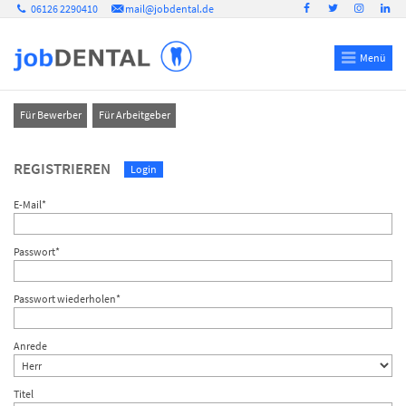
06126 2290410
mail@jobdental.de
Menü
Für Bewerber
Für Arbeitgeber
REGISTRIEREN
Login
E-Mail*
Passwort*
Passwort wiederholen*
Anrede
Titel