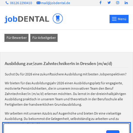
06126 2290410
mail@jobdental.de
Menü
Für Bewerber
Für Arbeitgeber
Ausbildung zur/zum ZahntechnikerIn in Dresden (m/w/d)
Suchst Du für 2026 eine zukunftssichere Ausbildung mit besten Jobperspektiven?
Wir bieten für das Ausbildungsjahr 2026 einen Ausbildungsplatz für engagierte,
motivierte Persönlichkeiten, die in unserem innovativen Team den Beruf
Zahntechniker/in (m/w/d) erlernen möchten. Du lernst in der dreieinhalbjährigen
Ausbildung praktisch in unserem Team und theoretisch in der Berufsschule alle
Fertigkeiten der handwerklichen Grundausbildung.
Wir arbeiten mit unseren Azubis auf Augenhöhe und bieten Dir eine vielseitige
Ausbildung. Du bekommst die Gelegenheit, selbstständig zu arbeiten und zu
zeigen, was in dir steckt.
Wenn du engagiert, teamfähig, handwerklich geschickt bist, einen Führerschein