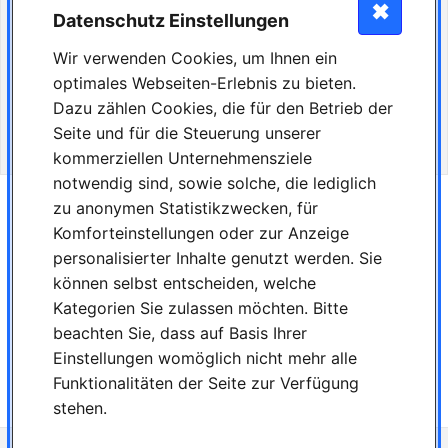
✖
(optional) und Sinn für Ästhetik hast, sende uns eine aussagekräftige Bewerbung
Datenschutz Einstellungen
mit Lebenslauf und der letzten beiden Zeugnisse mit einem guten
Realschulabschluss per E-Mail an dresden@schuetz-zahntechnik.de oder per Post
Wir verwenden Cookies, um Ihnen ein
an Schütz Zahntechnik Bethmann GmbH, Betriebstätte Dresden, z. Hd. Frau Voigt,
optimales Webseiten-Erlebnis zu bieten.
Bautzner Str. 92, 01099 Dresden
Dazu zählen Cookies, die für den Betrieb der
Beachten Sie bitte auch die Datenschutzhinweise für Bewerberinnen und
Seite und für die Steuerung unserer
Bewerber.
kommerziellen Unternehmensziele
notwendig sind, sowie solche, die lediglich
zu anonymen Statistikzwecken, für
Jetzt bewerben
Komforteinstellungen oder zur Anzeige
personalisierter Inhalte genutzt werden. Sie
Jetzt bewerben
können selbst entscheiden, welche
Kategorien Sie zulassen möchten. Bitte
Schnellbewerbung
beachten Sie, dass auf Basis Ihrer
Drucken
Einstellungen womöglich nicht mehr alle
Funktionalitäten der Seite zur Verfügung
zurück zur Suche / Startseite
stehen.