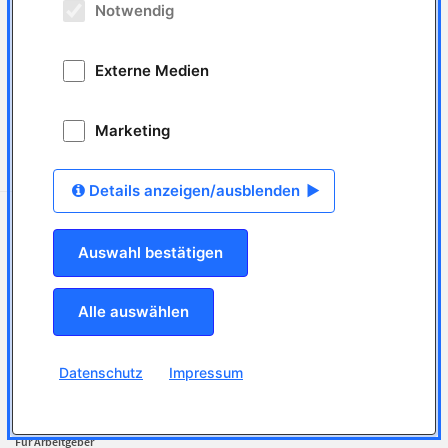
Ausbildung zur/zum ZahntechnikerIn in Dresden (m/w/d)
Notwendig
Arbeitgeber
Schütz Zahntechnik Bethmann GmbH, Betriebstätte
Dresden
15 Anzeigen
Externe Medien
Arbeitsort
01099
Dresden
Marketing
Tätigkeitsfeld
Ausbildung Zahntechnik - Dentallabor
Anzeigen-ID: ANZ-15244
online seit: 10.07.2026
Details anzeigen/ausblenden
Ihre persönliche Beratung
06126 2290410
Auswahl bestätigen
mail@jobdental.de
Für Bewerber
Alle auswählen
Jobsuche
jobLETTER
Bewerberprofil erstellen
Datenschutz
Impressum
Lebenslauf hochladen
Top-Arbeitgeber finden
Rund um den Job
Für Arbeitgeber