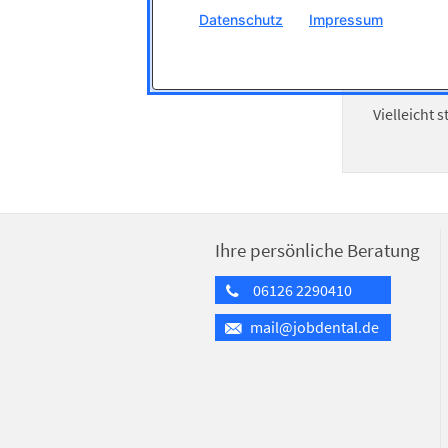
Neugierig 
Datenschutz
Impressum
letzten Zeu
rathenow@
Vielleicht 
Ihre persönliche Beratung
06126 2290410
mail@jobdental.de