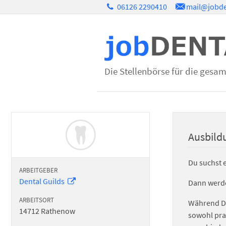
06126 2290410
mail@jobde
Die Stellenbörse für die gesa
Ausbild
Du suchst 
ARBEITGEBER
Dental Guilds
Dann werde
ARBEITSORT
Während De
14712
Rathenow
sowohl prak