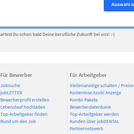
geworden? Dann freuen wir uns darauf, Dich kennenzulernen. Send
Auswahl b
gnissen per E-Mail an:
ruppin-zahntechnik.de
startest Du schon bald Deine berufliche Zukunft bei uns! :-)
Für Bewerber
Für Arbeitgeber
Jobsuche
Stellenanzeige schalten / Preise
jobLETTER
Kostenlose Azubi Anzeige
Bewerberprofil erstellen
Kombi-Pakete
Lebenslauf hochladen
Bewerberdatenbank
Top-Arbeitgeber finden
Top-Arbeitgeber werden
Rund um den Job
Kunden über jobDENTAL
Partnernetzwerk