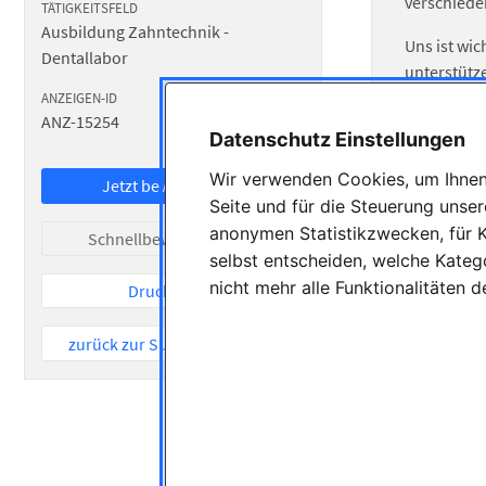
verschiede
TÄTIGKEITSFELD
Ausbildung Zahntechnik -
Uns ist wi
Dentallabor
unterstütz
entdecken.
ANZEIGEN-ID
ONLINE SEIT
ANZ-15254
19.05.2026
Datenschutz Einstellungen
Das erwarte
Wir verwenden Cookies, um Ihnen 
Eine 
Jetzt bewerben
Seite und für die Steuerung unse
Persön
anonymen Statistikzwecken, für K
Moder
Schnellbewerbung
selbst entscheiden, welche Katego
Ein w
nicht mehr alle Funktionalitäten 
Drucken
Das wünsch
zurück zur Suche / Startseite
Intere
Freud
Teamge
Sinn f
Führer