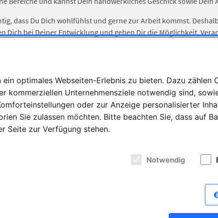
ne Bereiche und kannst Dein handwerkliches Geschick sowie Dein A
chtig, dass Du Dich wohlfühlst und gerne zur Arbeit kommst. Desh
en Dich bei Deiner Entwicklung und geben Dir die Möglichkeit, Ve
t Dich bei uns:
ein optimales Webseiten-Erlebnis zu bieten. Dazu zählen Co
abwechslungsreiche Ausbildung in einem innovativen Team
rer kommerziellen Unternehmensziele notwendig sind, sowie 
liche Unterstützung und feste Ansprechpartner
omforteinstellungen oder zur Anzeige personalisierter Inha
ne Zahntechnik und vielseitige Aufgabenbereiche
rien Sie zulassen möchten. Bitte beachten Sie, dass auf Ba
ertschätzendes Miteinander
der Seite zur Verfügung stehen.
en wir uns von Dir:
sse an handwerklicher Arbeit und Präzision
Notwendig
e am Lernen und Motivation, Neues auszuprobieren
ist und Zuverlässigkeit
ür Ästhetik und sorgfältiges Arbeiten
schein von Vorteil, aber keine Voraussetzung