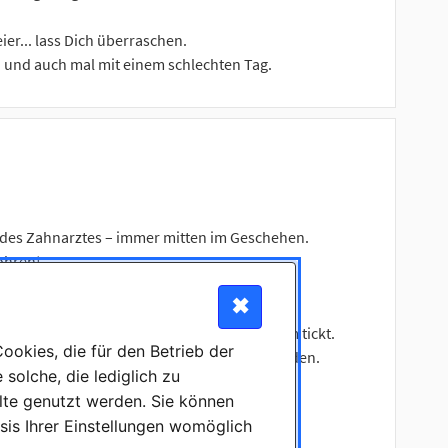
r... lass Dich überraschen.
en und auch mal mit einem schlechten Tag.
 des Zahnarztes – immer mitten im Geschehen.
ohren!
✖
 zur richtigen Aktenablage.
ald genau, wie das Praxisverwaltungssystem tickt.
okies, die für den Betrieb der
urch, wie Leistungen korrekt abgerechnet werden.
solche, die lediglich zu
ie man klar, freundlich und professionell
lte genutzt werden. Sie können
sis Ihrer Einstellungen womöglich
mmst das nötige Wissen über die wichtigsten