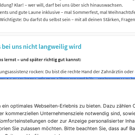
ldung? Klar! – wer will, darf bei uns über sich hinauswachsen.
nts und gute Laune inklusive – mal Sommerfest, mal Weihnachtsfeie
Wichtigste: Du darfst du selbst sein – mit all deinen Stärken, Frag
bei uns nicht langweilig wird
s lernst – und später richtig gut kannst:
ngsassistenz rocken: Du bist die rechte Hand der Zahnärztin oder
xe & Co: Du lernst, wie man Zähne gesund hält – vorbeugen statt b
 Klar! Du weißt genau, wie alles sauber, sicher und steril bleibt.
rganisation: Du behältst den Überblick – von der Terminvergabe bis
 Abläufe: Du arbeitest mit modernen Praxisprogrammen und weißt b
ein optimales Webseiten-Erlebnis zu bieten. Dazu zählen Co
ng verstehen: Klingt trocken – ist aber wichtig! Du blickst bald d
rer kommerziellen Unternehmensziele notwendig sind, sowie 
ation & Datenschutz: Ob mit Patienten oder im Team – du lernst, w
omforteinstellungen oder zur Anzeige personalisierter Inha
ziert.
rien Sie zulassen möchten. Bitte beachten Sie, dass auf Ba
Regeln: Keine Sorge, Jura musst du nicht studieren – aber du beko