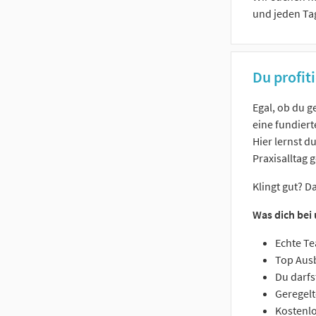
und jeden Ta
Du profiti
Egal, ob du g
eine fundiert
Hier lernst d
Praxisalltag g
Klingt gut? D
Was dich bei
Echte Te
Top Ausb
Du darfs
Geregelt
Kostenlo