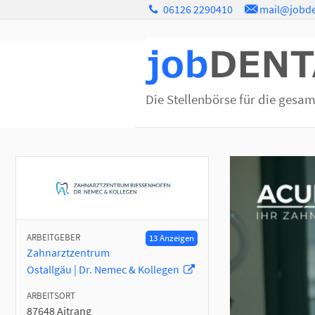
06126 2290410
mail@jobde
Die Stellenbörse für die gesa
ARBEITGEBER
13 Anzeigen
Zahnarztzentrum
Ostallgäu | Dr. Nemec & Kollegen
ARBEITSORT
87648
Aitrang