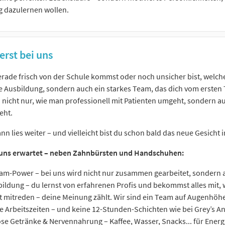
g dazulernen wollen.
erst bei uns
erade frisch von der Schule kommst oder noch unsicher bist, welche
e Ausbildung, sondern auch ein starkes Team, das dich vom ersten 
u nicht nur, wie man professionell mit Patienten umgeht, sondern
eht.
ann lies weiter – und vielleicht bist du schon bald das neue Gesich
 uns erwartet – neben Zahnbürsten und Handschuhen:
am-Power – bei uns wird nicht nur zusammen gearbeitet, sondern
ildung – du lernst von erfahrenen Profis und bekommst alles mit, 
t mitreden – deine Meinung zählt. Wir sind ein Team auf Augenhöh
e Arbeitszeiten – und keine 12-Stunden-Schichten wie bei Grey’s A
se Getränke & Nervennahrung – Kaffee, Wasser, Snacks... für Energi