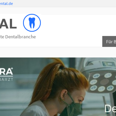
ntal.de
mte Dentalbranche
Für 