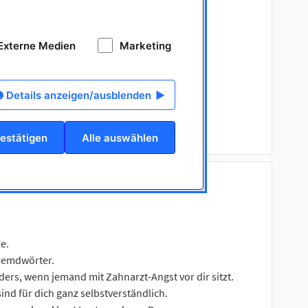
Externe Medien
Marketing
ung, Kontrolle oder Prophylaxe.
Materialien, Instrumente, Atmosphäre.
ist freundlich, aufmerksam und hilfsbereit.
Details anzeigen/ausblenden
immer.
ine und unterstützt im Hintergrund.
estätigen
Alle auswählen
e.
 Fremdwörter.
ers, wenn jemand mit Zahnarzt-Angst vor dir sitzt.
ind für dich ganz selbstverständlich.