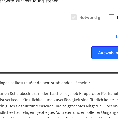
der Seite zur Verfügung stehen.
hen Grundlagen.
axisalltag machst:
Notwendig
ren & Mitdenken: Du unterstützt bei Behandlungen – ob bei der Füll
ngsräume vorbereiten: Du sorgst dafür, dass alles startklar ist – 
re Patienten da sein: Vor, während und nach der Behandlung – du b
orschriften einhalten: Du achtest auf Sauberkeit und Sicherheit – 
ation & Verwaltung: Du pflegst Patientendaten, organisierst Term
Auswahl b
chen wir uns
ingen solltest (außer deinem strahlenden Lächeln):
einen Schulabschluss in der Tasche – egal ob Haupt- oder Realschul
 ist Verlass – Pünktlichkeit und Zuverlässigkeit sind für dich keine
ein gutes Gespür für Menschen und zeigst echtes Mitgefühl – besond
ndliches Lächeln, ein gepflegtes Auftreten und ein offener Umgang s