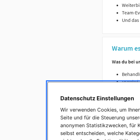
Weiterbi
Team-Eve
Und das 
Warum es 
Was du bei un
Behandlu
Prophyla
Hygiene?
Praxis-O
Datenschutz Einstellungen
Digitale
Wir verwenden Cookies, um Ihnen 
Abrechnu
Seite und für die Steuerung unse
Kommunik
anonymen Statistikzwecken, für K
kommuni
selbst entscheiden, welche Katego
Recht & 