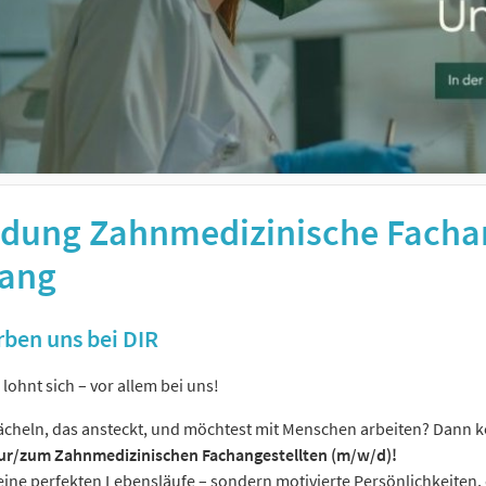
ldung Zahnmedizinische Fachan
rang
ben uns bei DIR
lohnt sich – vor allem bei uns!
Lächeln, das ansteckt, und möchtest mit Menschen arbeiten? Dann k
ur/zum Zahnmedizinischen Fachangestellten (m/w/d)!
eine perfekten Lebensläufe – sondern motivierte Persönlichkeiten