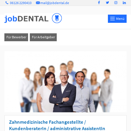
06126 2290410
mail@jobdental.de
Menü
Für Bewerber
Für Arbeitgeber
Zahnmedizinische Fachangestellte /
KundenberaterIn / administrative AssistentIn