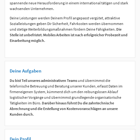
spannende neue Herausforderung in einem international tätigen und stark
wachsenden Unternehmen.
Deine Leistungen werden Deinem Profil angepasst vergütet, attraktive
Sozialleistungen geben Dir Sicherheit, Fahrkosten werden übernommen
und stetige Weiterbildungsmaßnahmen fördern Deine Fähigkeiten.
Die
Stelle ist unbefristet. Mobiles Arbeiten ist nach erfolgreicher Probezeit und
Einarbeitung möglich.
Deine Aufgaben
Du bist Teil unseres administrativen Teams
und übernimmst die
telefonische Betreuung und Beratung unserer Kunden, erfasst Daten im
firmeneigenen System, kümmerst dich um den reibungslosen Ablauf
logistischer Vorgänge und übernimmst grundlegende organisatorische
Tätigkeiten im Büro.
Darüber hinaus führst Du die zahntechnische
Abrechnung und die Erstellung von Kostenvoranschlägen an unsere
Kunden durch.
Dein Profil