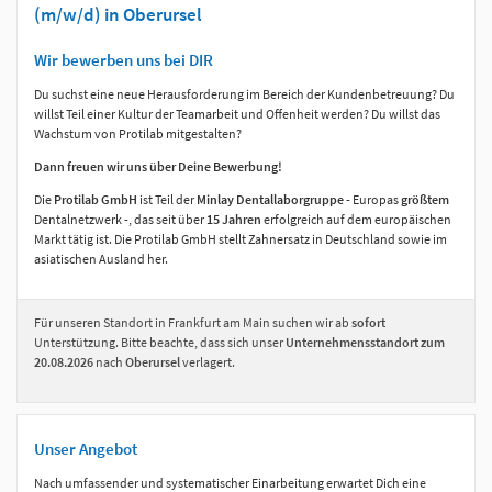
(m/w/d) in Oberursel
Wir bewerben uns bei DIR
Du suchst eine neue Herausforderung im Bereich der Kundenbetreuung? Du
willst Teil einer Kultur der Teamarbeit und Offenheit werden? Du willst das
Wachstum von Protilab mitgestalten?
Dann freuen wir uns über Deine Bewerbung!
Die
Protilab GmbH
ist Teil der
Minlay Dentallaborgruppe
- Europas
größtem
Dentalnetzwerk -, das seit über
15 Jahren
erfolgreich auf dem europäischen
Markt tätig ist. Die Protilab GmbH stellt Zahnersatz in Deutschland sowie im
asiatischen Ausland her.
Für unseren Standort in Frankfurt am Main suchen wir ab
sofort
Unterstützung. Bitte beachte, dass sich unser
Unternehmensstandort zum
20.08.2026
nach
Oberursel
verlagert.
Unser Angebot
Nach umfassender und systematischer Einarbeitung erwartet Dich eine