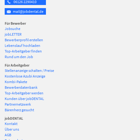
06126 2290410
mail@jobdental.de
Für Bewerber
Jobsuche
jobLETTER
Bewerberprofil erstellen
Lebenslauf hochladen
Top-Arbeitgeber finden
Rund um den Job
Für Arbeitgeber
Stellenanzeige schalten / Preise
Kostenlose Azubi Anzeige
Kombi-Pakete
Bewerberdatenbank
Top-Arbeitgeber werden
Kunden über jobDENTAL
Partnernetzwerk
Bärenherz gesucht
jobDENTAL
Kontakt
Über uns
AGB