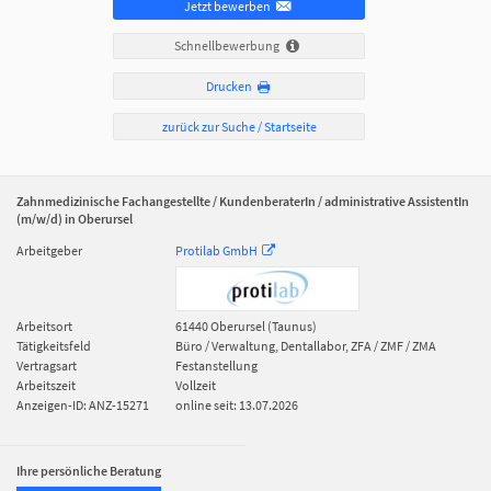
Jetzt bewerben
Schnellbewerbung
Drucken
zurück zur Suche / Startseite
Zahnmedizinische Fachangestellte / KundenberaterIn / administrative AssistentIn
(m/w/d) in Oberursel
Arbeitgeber
Protilab GmbH
Arbeitsort
61440
Oberursel (Taunus)
Tätigkeitsfeld
Büro / Verwaltung, Dentallabor, ZFA / ZMF / ZMA
Vertragsart
Festanstellung
Arbeitszeit
Vollzeit
Anzeigen-ID: ANZ-15271
online seit: 13.07.2026
Ihre persönliche Beratung