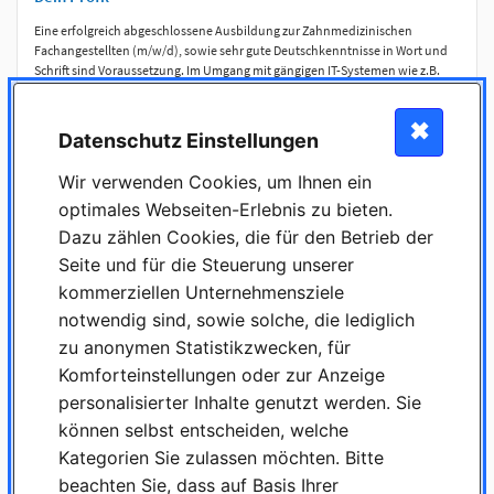
Eine erfolgreich abgeschlossene Ausbildung zur Zahnmedizinischen
Fachangestellten (m/w/d), sowie sehr gute Deutschkenntnisse in Wort und
Schrift sind Voraussetzung. Im Umgang mit gängigen IT-Systemen wie z.B.
Microsoft Office bist Du sicher. Englischkenntnisse sind von Vorteil. Du hast
Erfahrung in der zahntechnischen Abrechnung gesammelt und hast diese
✖
auch aktiv angewendet.
Datenschutz Einstellungen
Zuverlässigkeit, Teamfähigkeit und Einsatzbereitschaft sind für Dich
selbstverständlich.
Wir verwenden Cookies, um Ihnen ein
optimales Webseiten-Erlebnis zu bieten.
Dazu zählen Cookies, die für den Betrieb der
Haben wir Interesse geweckt?
Seite und für die Steuerung unserer
kommerziellen Unternehmensziele
Bitte sende uns Deinen Lebenslauf, Anschreiben und Gehaltsvorstellung mit
der Referenz
ADMINFRA2026
per
Mail
.
notwendig sind, sowie solche, die lediglich
Protilab GmbH
zu anonymen Statistikzwecken, für
Geleitsstraße 14
Komforteinstellungen oder zur Anzeige
60599 Frankfurt
personalisierter Inhalte genutzt werden. Sie
Mehr über uns: Besuche unsere Website
www.protilab.com
oder folge uns
können selbst entscheiden, welche
auf
LinkedIn
für einen ersten Eindruck.
Kategorien Sie zulassen möchten. Bitte
Wir freuen uns darauf, Dich kennenzulernen!
beachten Sie, dass auf Basis Ihrer