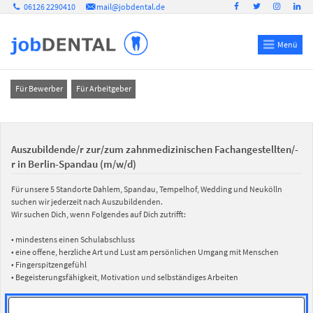
06126 2290410
mail@jobdental.de
Menü
Für Bewerber
Für Arbeitgeber
Auszubildende/r zur/zum zahnmedizinischen Fachangestellten/-
r in Berlin-Spandau (m/w/d)
Für unsere 5 Standorte Dahlem, Spandau, Tempelhof, Wedding und Neukölln
suchen wir jederzeit nach Auszubildenden.
Wir suchen Dich, wenn Folgendes auf Dich zutrifft:
• mindestens einen Schulabschluss
• eine offene, herzliche Art und Lust am persönlichen Umgang mit Menschen
• Fingerspitzengefühl
• Begeisterungsfähigkeit, Motivation und selbständiges Arbeiten
Wir freuen uns auf Deine aussagekräftige Bewerbung mit Lebenslauf und Foto.