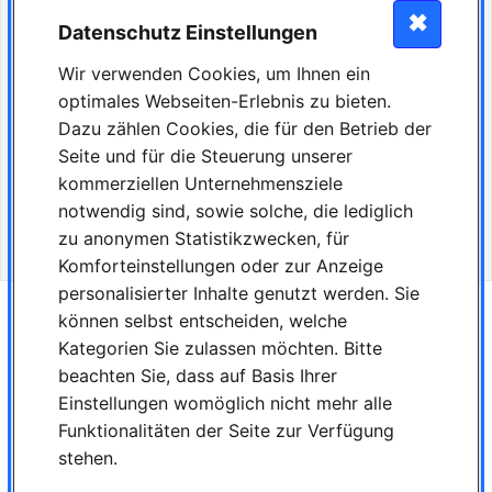
Gerne kannst Du dich auch bewerben, wenn Du bereits im zweiten Lehrjahr bist
✖
und Deine Stelle wechseln möchtest!
Datenschutz Einstellungen
Bis zum Ausbildungsbeginn ist auch ein Einstieg auf Minijob Basis jederzeit
erwünscht.
Wir verwenden Cookies, um Ihnen ein
optimales Webseiten-Erlebnis zu bieten.
Bewerbungen bitte an:
Dazu zählen Cookies, die für den Betrieb der
MVZ Medeco Berlin GbR
Seite und für die Steuerung unserer
Zentrale Verwaltung / z.Hd. Frau Freihoff
kommerziellen Unternehmensziele
Mariendorfer Damm 19-21
12109 Berlin
notwendig sind, sowie solche, die lediglich
zu anonymen Statistikzwecken, für
E-Mail: karriere@mvzmedeco.berlin
Komforteinstellungen oder zur Anzeige
personalisierter Inhalte genutzt werden. Sie
können selbst entscheiden, welche
Jetzt bewerben
Kategorien Sie zulassen möchten. Bitte
Schnellbewerbung
beachten Sie, dass auf Basis Ihrer
Einstellungen womöglich nicht mehr alle
Drucken
Funktionalitäten der Seite zur Verfügung
zurück zur Suche / Startseite
stehen.