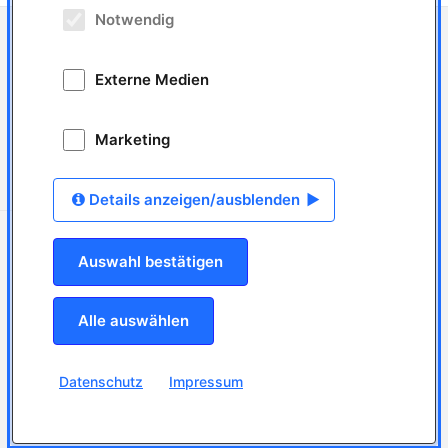
Notwendig
Auszubildende/r zur/zum zahnmedizinischen Fachangestellten/-r in Berlin-
Spandau (m/w/d)
Arbeitgeber
MVZ Medeco Berlin GbR
Externe Medien
5 Anzeigen
Arbeitsort
13581
Berlin
Marketing
Tätigkeitsfeld
Ausbildung Zahnmedizin
Anzeigen-ID: ANZ-15283
online seit: 29.05.2026
Details anzeigen/ausblenden
Ihre persönliche Beratung
06126 2290410
Auswahl bestätigen
mail@jobdental.de
Alle auswählen
Für Bewerber
Jobsuche
jobLETTER
Bewerberprofil erstellen
Datenschutz
Impressum
Lebenslauf hochladen
Top-Arbeitgeber finden
Rund um den Job