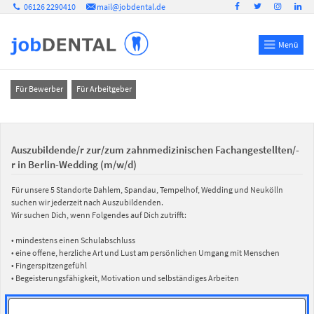
06126 2290410
mail@jobdental.de
Menü
Für Bewerber
Für Arbeitgeber
Auszubildende/r zur/zum zahnmedizinischen Fachangestellten/-
r in Berlin-Wedding (m/w/d)
Für unsere 5 Standorte Dahlem, Spandau, Tempelhof, Wedding und Neukölln
suchen wir jederzeit nach Auszubildenden.
Wir suchen Dich, wenn Folgendes auf Dich zutrifft:
• mindestens einen Schulabschluss
• eine offene, herzliche Art und Lust am persönlichen Umgang mit Menschen
• Fingerspitzengefühl
• Begeisterungsfähigkeit, Motivation und selbständiges Arbeiten
Wir freuen uns auf Deine aussagekräftige Bewerbung mit Lebenslauf und Foto.