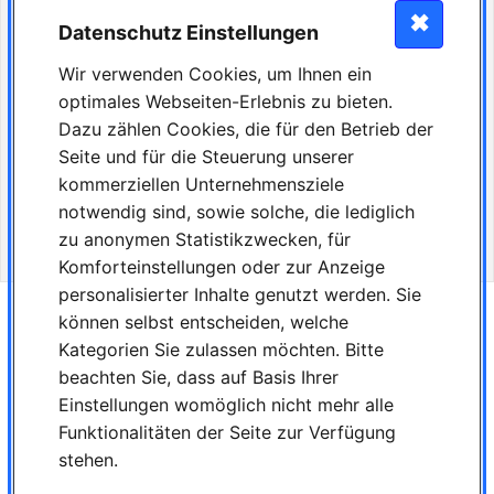
Gerne kannst Du dich auch bewerben, wenn Du bereits im zweiten Lehrjahr bist
✖
und Deine Stelle wechseln möchtest!
Datenschutz Einstellungen
Bis zum Ausbildungsbeginn ist auch ein Einstieg auf Minijob Basis jederzeit
erwünscht.
Wir verwenden Cookies, um Ihnen ein
optimales Webseiten-Erlebnis zu bieten.
Bewerbungen bitte an:
Dazu zählen Cookies, die für den Betrieb der
MVZ Medeco Berlin GbR
Seite und für die Steuerung unserer
Zentrale Verwaltung / z.Hd. Frau Freihoff
kommerziellen Unternehmensziele
Mariendorfer Damm 19-21
12109 Berlin
notwendig sind, sowie solche, die lediglich
zu anonymen Statistikzwecken, für
E-Mail: karriere@mvzmedeco.berlin
Komforteinstellungen oder zur Anzeige
personalisierter Inhalte genutzt werden. Sie
können selbst entscheiden, welche
Jetzt bewerben
Kategorien Sie zulassen möchten. Bitte
Schnellbewerbung
beachten Sie, dass auf Basis Ihrer
Einstellungen womöglich nicht mehr alle
Drucken
Funktionalitäten der Seite zur Verfügung
zurück zur Suche / Startseite
stehen.