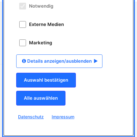
Notwendig
Auszubildende/r zur/zum zahnmedizinischen Fachangestellten/-r in Berlin-
Wedding (m/w/d)
Arbeitgeber
MVZ Medeco Berlin GbR
Externe Medien
5 Anzeigen
Arbeitsort
13357
Berlin
Marketing
Tätigkeitsfeld
Ausbildung Zahnmedizin
Anzeigen-ID: ANZ-15286
online seit: 29.05.2026
Details anzeigen/ausblenden
Ihre persönliche Beratung
06126 2290410
Auswahl bestätigen
mail@jobdental.de
Alle auswählen
Für Bewerber
Jobsuche
jobLETTER
Bewerberprofil erstellen
Datenschutz
Impressum
Lebenslauf hochladen
Top-Arbeitgeber finden
Rund um den Job