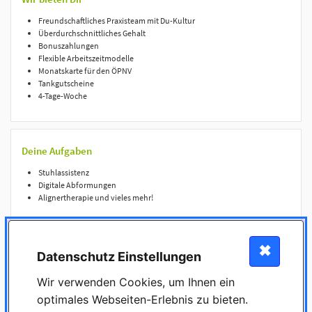
Freundschaftliches Praxisteam mit Du-Kultur
Überdurchschnittliches Gehalt
Bonuszahlungen
Flexible Arbeitszeitmodelle
Monatskarte für den ÖPNV
Tankgutscheine
4-Tage-Woche
Deine Aufgaben
Stuhlassistenz
Digitale Abformungen
Alignertherapie und vieles mehr!
✖
Dein Profil
Datenschutz Einstellungen
Abgeschlossene Ausbildung zum / zur Zahnmedizinischen
Wir verwenden Cookies, um Ihnen ein
Fachangestellten (m/w/d)
optimales Webseiten-Erlebnis zu bieten.
Erfahrung in der Kieferorthopädie von Vorteil, aber kein Muss