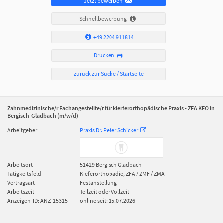
Jetzt bewerben
Schnellbewerbung
+49 2204 911814
Drucken
zurück zur Suche / Startseite
Zahnmedizinische/r Fachangestellte/r für kierferorthopädische Praxis - ZFA KFO in
Bergisch-Gladbach (m/w/d)
Arbeitgeber
Praxis Dr. Peter Schicker
Arbeitsort
51429
Bergisch Gladbach
Tätigkeitsfeld
Kieferorthopädie, ZFA / ZMF / ZMA
Vertragsart
Festanstellung
Arbeitszeit
Teilzeit oder Vollzeit
Anzeigen-ID: ANZ-15315
online seit: 15.07.2026