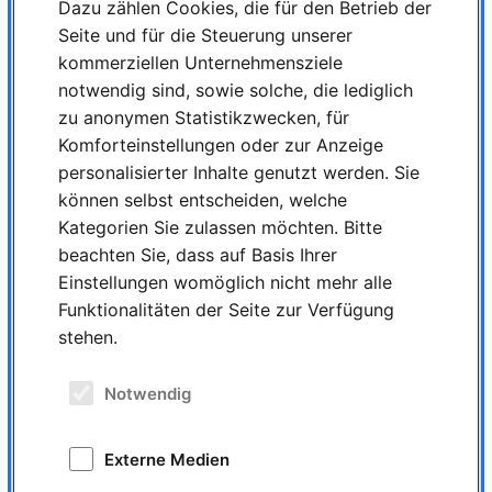
Dazu zählen Cookies, die für den Betrieb der
Seite und für die Steuerung unserer
kommerziellen Unternehmensziele
Unser Team erwartet Sie!
notwendig sind, sowie solche, die lediglich
Ansprechpartner für Fragen zur Stellenausschreibung
zu anonymen Statistikzwecken, für
Monika Barz,
Komforteinstellungen oder zur Anzeige
Dr. Peter Schicker
personalisierter Inhalte genutzt werden. Sie
Kieferorthopädische Fachpraxis
können selbst entscheiden, welche
Dr. Peter Schicker
Kategorien Sie zulassen möchten. Bitte
Schloßstraße 76 | 51429 Bergisch Gladbach
beachten Sie, dass auf Basis Ihrer
Fon: +49 2204 91 18 14
Einstellungen womöglich nicht mehr alle
Mail: service@schicker-laecheln.de
Funktionalitäten der Seite zur Verfügung
stehen.
Deine Ansprechpartnerin
Monika Barz
Notwendig
+49 2204 91 18 14
service@schicker-laecheln.de
Externe Medien