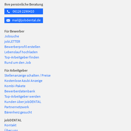
Ihre persönliche Beratung
06126 2290410
mail@jobdental.de
Für Bewerber
Jobsuche
jobLETTER
Bewerberprofil erstellen
Lebenslauf hochladen
Top-Arbeitgeber finden
Rund um den Job
Für Arbeitgeber
Stellenanzeige schalten / Preise
Kostenlose Azubi Anzeige
Kombi-Pakete
Bewerberdatenbank
Top-Arbeitgeber werden
Kunden über jobDENTAL
Partnernetzwerk
Bärenherz gesucht
jobDENTAL
Kontakt
Über uns