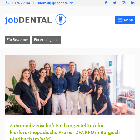
06126 2290410
mail@jobdental.de
Menü
Für Bewerber
Für Arbeitgeber
Zahnmedizinische/r Fachangestellte/r für
kierferorthopädische Praxis - ZFA KFO in Bergisch-
Gladbach (m/w/d)