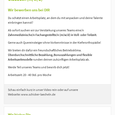
Wir bewerben uns bei DIR
Du schätzt einen Arbeitsplatz, an dem du mit anpacken und deine Talente
einbringen kannst?
Ab sofort suchen wir zur Verstärkung unseres Teams eine/n
Zahnmedizinische/n Fachangestellte/n (m/w/d) in Voll- oder Teilzeit
.
Gerne auch Quereinsteiger ohne Vorkenntnisse in der Kieferorthopädie!
Wir bieten dir dafür ein freundschaftliches Betriebsklima.
Überdurchschnittliche Bezahlung, Bonuszahlungen und flexible
Arbeitszeitmodelle
runden deinen zukünftigen Arbeitsplatz ab.
Werde Teil unseres Teams und bewirb dich jetzt!
Arbeitszeit: 20 - 40 Std. pro Woche
Schau einfach kurz in unser Video rein oder auf unsere
Webseite:
www.schicker-laecheln.de
Wir bieten Dir