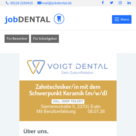
06126 2290410
mail@jobdental.de
Menü
Für Bewerber
Für Arbeitgeber