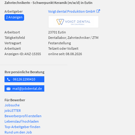
ZahntechnikerIn - Schwerpunkt Keramik (m/w/d) in Eutin
Arbeitgeber
Voigt dental Produktion GmbH
2 Anzeigen
Arbeitsort
23701
Eutin
Tätigkeitsfeld
Dentallabor, Zahntechniker / ZTM
Vertragsart
Festanstellung
Arbeitszeit
Teilzeit oder Vollzeit
Anzeigen-ID: ANZ-15355
online seit: 08.08.2026
Ihre persönliche Beratung
06126 2290410
mail@jobdental.de
Für Bewerber
Jobsuche
jobLETTER
Bewerberprofil erstellen
Lebenslauf hochladen
Top-Arbeitgeber finden
Rund um den Job