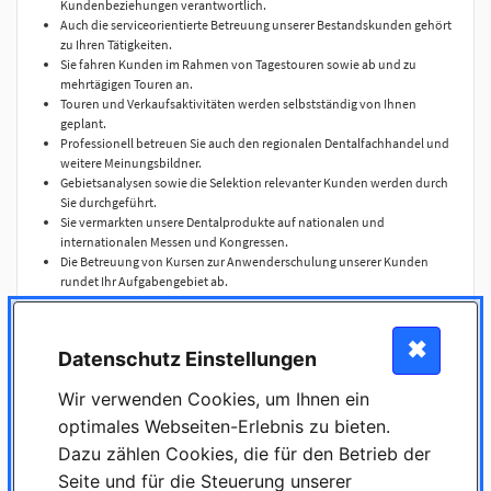
Kundenbeziehungen verantwortlich.
Auch die serviceorientierte Betreuung unserer Bestandskunden gehört
zu Ihren Tätigkeiten.
Sie fahren Kunden im Rahmen von Tagestouren sowie ab und zu
mehrtägigen Touren an.
Touren und Verkaufsaktivitäten werden selbstständig von Ihnen
geplant.
Professionell betreuen Sie auch den regionalen Dentalfachhandel und
weitere Meinungsbildner.
Gebietsanalysen sowie die Selektion relevanter Kunden werden durch
Sie durchgeführt.
Sie vermarkten unsere Dentalprodukte auf nationalen und
internationalen Messen und Kongressen.
Die Betreuung von Kursen zur Anwenderschulung unserer Kunden
rundet Ihr Aufgabengebiet ab.
✖
Datenschutz Einstellungen
Ihr Profil
Wir verwenden Cookies, um Ihnen ein
Betriebswirtschaftliche bzw. kaufmännische Ausbildung oder
Erfahrung im Vertriebsaußendienst oder
optimales Webseiten-Erlebnis zu bieten.
zahnmedizinische/zahntechnische Ausbildung
Dazu zählen Cookies, die für den Betrieb der
Offenes Auftreten, Kommunikationsstärke, Reisebereitschaft
Seite und für die Steuerung unserer
Fähigkeit zu eigenständigem Arbeiten sowie eine hohe