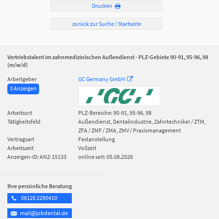
Drucken
zurück zur Suche / Startseite
Vertriebstalent im zahnmedizinischen Außendienst - PLZ-Gebiete 90-91, 95-96, 98
(m/w/d)
Arbeitgeber
GC Germany GmbH
3 Anzeigen
Arbeitsort
PLZ-Bereiche:
90-91, 95-96, 98
Tätigkeitsfeld
Außendienst, Dentalindustrie, Zahntechniker / ZTM,
ZFA / ZMF / ZMA, ZMV / Praxismanagement
Vertragsart
Festanstellung
Arbeitszeit
Vollzeit
Anzeigen-ID: ANZ-15133
online seit: 05.08.2026
Ihre persönliche Beratung
06126 2290410
mail@jobdental.de