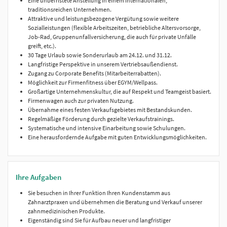
Eine unbefristete Anstellung in einem internationalen,
traditionsreichen Unternehmen.
Attraktive und leistungsbezogene Vergütung sowie weitere
Sozialleistungen (flexible Arbeitszeiten, betriebliche Altersvorsorge,
Job-Rad, Gruppenunfallversicherung, die auch für private Unfälle
greift, etc.).
30 Tage Urlaub sowie Sonderurlaub am 24.12. und 31.12.
Langfristige Perspektive in unserem Vertriebsaußendienst.
Zugang zu Corporate Benefits (Mitarbeiterrabatten).
Möglichkeit zur Firmenfitness über EGYM/Wellpass.
Großartige Unternehmenskultur, die auf Respekt und Teamgeist basiert.
Firmenwagen auch zur privaten Nutzung.
Übernahme eines festen Verkaufsgebietes mit Bestandskunden.
Regelmäßige Förderung durch gezielte Verkaufstrainings.
Systematische und intensive Einarbeitung sowie Schulungen.
Eine herausfordernde Aufgabe mit guten Entwicklungsmöglichkeiten.
Ihre Aufgaben
Sie besuchen in Ihrer Funktion Ihren Kundenstamm aus
Zahnarztpraxen und übernehmen die Beratung und Verkauf unserer
zahnmedizinischen Produkte.
Eigenständig sind Sie für Aufbau neuer und langfristiger