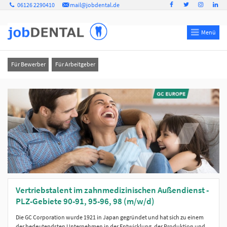
06126 2290410
mail@jobdental.de
Menü
Für Bewerber
Für Arbeitgeber
Vertriebstalent im zahnmedizinischen Außendienst -
PLZ-Gebiete 90-91, 95-96, 98 (m/w/d)
Die GC Corporation wurde 1921 in Japan gegründet und hat sich zu einem
der bedeutendsten Unternehmen in der Entwicklung, der Produktion und