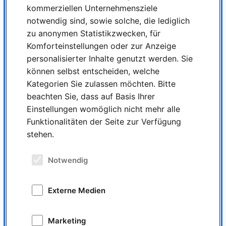
Eigenmotivation und persönliche Flexibilität
kommerziellen Unternehmensziele
Grundkenntnisse der englischen Sprache
notwendig sind, sowie solche, die lediglich
zu anonymen Statistikzwecken, für
GC ist ein Arbeitgeber, bei dem Chancengleichheit unabhängig von Herkunft,
Komforteinstellungen oder zur Anzeige
Nationalität, Geschlecht, Alter oder Behinderung gelebt wird. Wir begrüßen
Menschen mit unterschiedlichem Hintergrund und fördern aktiv die Vielfalt
personalisierter Inhalte genutzt werden. Sie
in der Belegschaft.
können selbst entscheiden, welche
Kategorien Sie zulassen möchten. Bitte
beachten Sie, dass auf Basis Ihrer
Haben wir Interesse geweckt?
Einstellungen womöglich nicht mehr alle
Funktionalitäten der Seite zur Verfügung
Senden Sie uns Ihre Bewerbungsunterlagen ausschließlich via Mail an:
stehen.
bewerbung.germany@gc.dental
GC Germany GmbH
Notwendig
Seifgrundstraße 2
61348 Bad Homburg
Externe Medien
Marketing