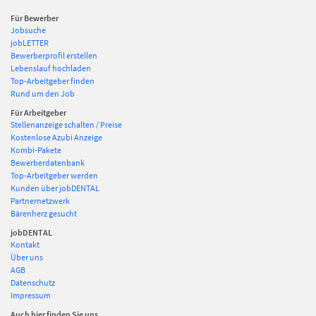
Für Bewerber
Jobsuche
jobLETTER
Bewerberprofil erstellen
Lebenslauf hochladen
Top-Arbeitgeber finden
Rund um den Job
Für Arbeitgeber
Stellenanzeige schalten / Preise
Kostenlose Azubi Anzeige
Kombi-Pakete
Bewerberdatenbank
Top-Arbeitgeber werden
Kunden über jobDENTAL
Partnernetzwerk
Bärenherz gesucht
jobDENTAL
Kontakt
Über uns
AGB
Datenschutz
Impressum
Auch hier finden Sie uns