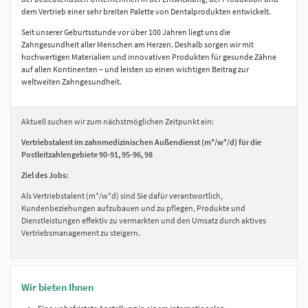
dem Vertrieb einer sehr breiten Palette von Dentalprodukten entwickelt.
Seit unserer Geburtsstunde vor über 100 Jahren liegt uns die
Zahngesundheit aller Menschen am Herzen. Deshalb sorgen wir mit
hochwertigen Materialien und innovativen Produkten für gesunde Zähne
auf allen Kontinenten – und leisten so einen wichtigen Beitrag zur
weltweiten Zahngesundheit.
Aktuell suchen wir zum nächstmöglichen Zeitpunkt ein:
Vertriebstalent im zahnmedizinischen Außendienst (m*/w*/d)
für die
Postleitzahlengebiete 90-91, 95-96, 98
Ziel des Jobs:
Als Vertriebstalent (m*/w*d) sind Sie dafür verantwortlich,
Kundenbeziehungen aufzubauen und zu pflegen, Produkte und
Dienstleistungen effektiv zu vermarkten und den Umsatz durch aktives
Vertriebsmanagement zu steigern.
Wir bieten Ihnen