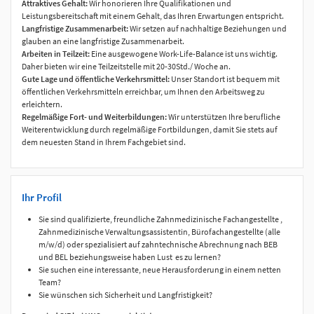
Attraktives Gehalt:
Wir honorieren Ihre Qualifikationen und
Leistungsbereitschaft mit einem Gehalt, das Ihren Erwartungen entspricht.
Langfristige Zusammenarbeit:
Wir setzen auf nachhaltige Beziehungen und
glauben an eine langfristige Zusammenarbeit.
Arbeiten in Teilzeit:
Eine ausgewogene Work-Life-Balance ist uns wichtig.
Daher bieten wir eine Teilzeitstelle mit 20-30Std./ Woche an.
Gute Lage und öffentliche Verkehrsmittel:
Unser Standort ist bequem mit
öffentlichen Verkehrsmitteln erreichbar, um Ihnen den Arbeitsweg zu
erleichtern.
Regelmäßige Fort- und Weiterbildungen:
Wir unterstützen Ihre berufliche
Weiterentwicklung durch regelmäßige Fortbildungen, damit Sie stets auf
dem neuesten Stand in Ihrem Fachgebiet sind.
Ihr Profil
Sie sind qualifizierte, freundliche Zahnmedizinische Fachangestellte ,
Zahnmedizinische Verwaltungsassistentin, Bürofachangestellte (alle
m/w/d) oder spezialisiert auf zahntechnische Abrechnung nach BEB
und BEL beziehungsweise haben Lust es zu lernen?
Sie suchen eine interessante, neue Herausforderung in einem netten
Team?
Sie wünschen sich Sicherheit und Langfristigkeit?