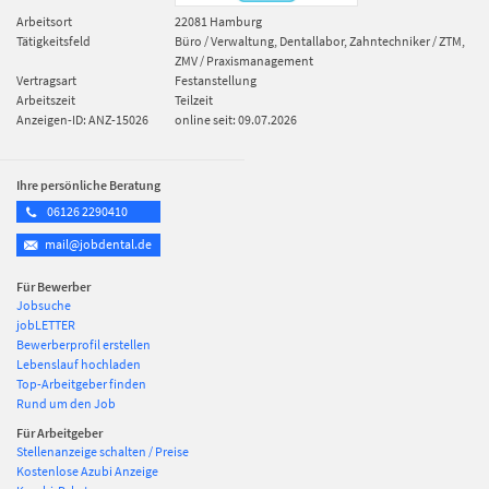
Arbeitsort
22081
Hamburg
Tätigkeitsfeld
Büro / Verwaltung, Dentallabor, Zahntechniker / ZTM,
ZMV / Praxismanagement
Vertragsart
Festanstellung
Arbeitszeit
Teilzeit
Anzeigen-ID: ANZ-15026
online seit: 09.07.2026
Ihre persönliche Beratung
06126 2290410
mail@jobdental.de
Für Bewerber
Jobsuche
jobLETTER
Bewerberprofil erstellen
Lebenslauf hochladen
Top-Arbeitgeber finden
Rund um den Job
Für Arbeitgeber
Stellenanzeige schalten / Preise
Kostenlose Azubi Anzeige