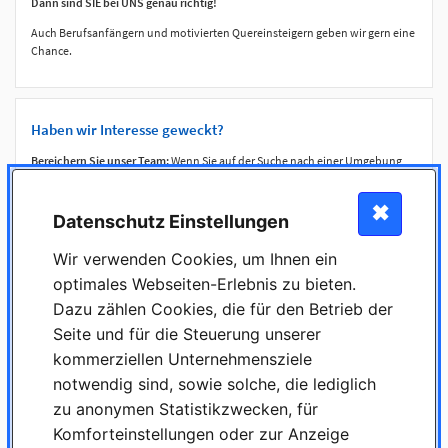
Dann sind SIE bei UNS genau richtig!
Auch Berufsanfängern und motivierten Quereinsteigern geben wir gern eine
Chance.
Haben wir Interesse geweckt?
Bereichern Sie unser Team:
Wenn Sie auf der Suche nach einer Umgebung
sind, in der Sie sich entfalten und langfristig engagieren können, freuen wir
uns auf Ihre Bewerbung! Werden Sie Teil von uns und gestalten Sie Ihre
✖
berufliche Zukunft mit uns!
Datenschutz Einstellungen
Zahntechnik Duen GmbH
Wir verwenden Cookies, um Ihnen ein
Wohldorfer Straße 7
22081 Hamburg
optimales Webseiten-Erlebnis zu bieten.
Dazu zählen Cookies, die für den Betrieb der
www.duen.de
Seite und für die Steuerung unserer
kommerziellen Unternehmensziele
notwendig sind, sowie solche, die lediglich
zu anonymen Statistikzwecken, für
Komforteinstellungen oder zur Anzeige