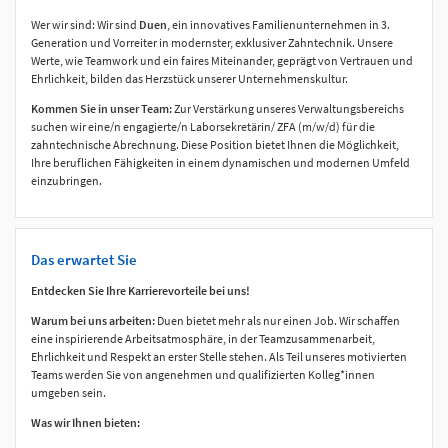
Wer wir sind: Wir sind
Duen
, ein innovatives Familienunternehmen in 3.
Generation und Vorreiter in modernster, exklusiver Zahntechnik. Unsere
Werte, wie Teamwork und ein faires Miteinander, geprägt von Vertrauen und
Ehrlichkeit, bilden das Herzstück unserer Unternehmenskultur.
Kommen Sie in unser Team:
Zur Verstärkung unseres Verwaltungsbereichs
suchen wir eine/n engagierte/n Laborsekretärin/ ZFA (m/w/d) für die
zahntechnische Abrechnung. Diese Position bietet Ihnen die Möglichkeit,
Ihre beruflichen Fähigkeiten in einem dynamischen und modernen Umfeld
einzubringen.
Das erwartet Sie
Entdecken Sie Ihre Karrierevorteile bei uns!
Warum bei uns arbeiten:
Duen bietet mehr als nur einen Job. Wir schaffen
eine inspirierende Arbeitsatmosphäre, in der Teamzusammenarbeit,
Ehrlichkeit und Respekt an erster Stelle stehen. Als Teil unseres motivierten
Teams werden Sie von angenehmen und qualifizierten Kolleg*innen
umgeben sein.
Was wir Ihnen bieten: