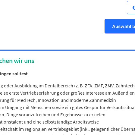
st Zahnärzte und Praxisteams zu innovativen Produkten und überz
nst neue Kunden und entwickelst dein Vertriebsgebiet eigenständi
regelmäßig auf Fortbildungen, Kongressen und Events unterwegs
isierst und begleitest Kurse und Veranstaltungen
Auswahl b
test eigenverantwortlich und behältst deine Ziele im Blick
chen wir uns
ingen solltest
g oder Ausbildung im Dentalbereich (z. B. ZFA, ZMF, ZMV, Zahntechn
eise erste Vertriebserfahrung oder großes Interesse am Außendien
erung für MedTech, Innovation und moderne Zahnmedizin
m Umgang mit Menschen sowie ein gutes Gespür für Verkaufssitua
on, Dinge voranzutreiben und Ergebnisse zu erzielen
tionstalent und eine selbstständige Arbeitsweise
eitschaft im regionalen Vertriebsgebiet (inkl. gelegentlicher Über