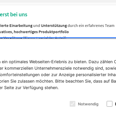
erst bei uns
ierte Einarbeitung
und
Unterstützung
durch ein erfahrenes Team
vatives, hochwertiges Produktportfolio
ive Vergütung
(Fixum + variabler Anteil)
wagen
– auch zur privaten Nutzung
e
Ausstattung (z. B. Laptop, Smartphone)
ubstage
und
flexible Arbeitsgestaltung
ein optimales Webseiten-Erlebnis zu bieten. Dazu zählen Co
me an
nationalen und internationalen Events
rer kommerziellen Unternehmensziele notwendig sind, sowie 
tige
Perspektiven in einem
wachsenden
Unternehmen
omforteinstellungen oder zur Anzeige personalisierter Inha
rien Sie zulassen möchten. Bitte beachten Sie, dass auf Ba
der Seite zur Verfügung stehen.
bei uns nicht langweilig wird
ige Außendienstrolle, in der Beratung und Verkauf Hand in Hand geh
Notwendig
ust deine Kunden persönlich vor Ort und baust bestehende Bezieh