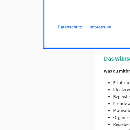
Du berät
Du gewin
Du bist 
Du organ
Datenschutz
Impressum
Du arbei
Das wüns
Was du mitbr
Erfahrun
Idealerw
Begeist
Freude a
Motivati
Organisa
Reiseber