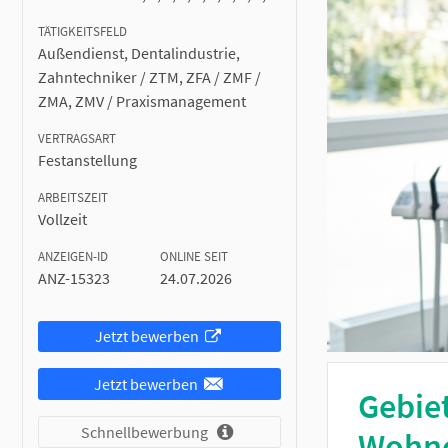
TÄTIGKEITSFELD
Außendienst, Dentalindustrie,
Zahntechniker / ZTM, ZFA / ZMF /
ZMA, ZMV / Praxismanagement
VERTRAGSART
Festanstellung
ARBEITSZEIT
Vollzeit
ANZEIGEN-ID
ONLINE SEIT
ANZ-15323
24.07.2026
Jetzt bewerben
Jetzt bewerben
Gebiet
Schnellbewerbung
Wohno