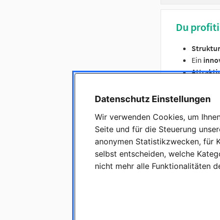
Du profiti
Struktur
Ein
inno
Attrakt
Firmen
Modern
Datenschutz Einstellungen
32 Urla
Wir verwenden Cookies, um Ihnen 
Teilnah
Seite und für die Steuerung unse
Langfris
anonymen Statistikzwecken, für K
selbst entscheiden, welche Katego
nicht mehr alle Funktionalitäten 
Warum es 
Eine vielseit
Du betre