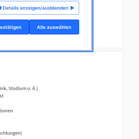
eugst sie von deren Mehrwert
Details anzeigen/ausblenden
g weiter
estätigen
Alle auswählen
ik, Studium o. Ä.)
st
tionen
nachtungen)