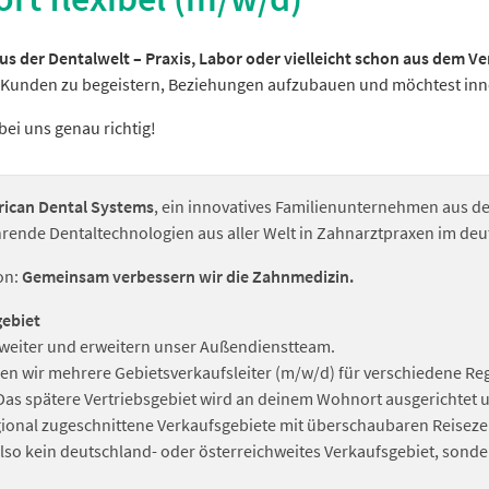
s der Dentalwelt – Praxis, Labor oder vielleicht schon aus dem Ve
, Kunden zu begeistern, Beziehungen aufzubauen und möchtest inno
bei uns genau richtig!
ican Dental Systems
, ein innovatives Familienunternehmen aus d
ührende Dentaltechnologien aus aller Welt in Zahnarztpraxen im d
on:
Gemeinsam verbessern wir die Zahnmedizin.
gebiet
weiter und erweitern unser Außendienstteam.
en wir mehrere Gebietsverkaufsleiter (m/w/d) für verschiedene Re
 Das spätere Vertriebsgebiet wird an deinem Wohnort ausgerichtet 
regional zugeschnittene Verkaufsgebiete mit überschaubaren Reisez
lso kein deutschland- oder österreichweites Verkaufsgebiet, sonder