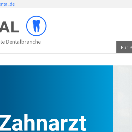
ntal.de
mte Dentalbranche
Für 