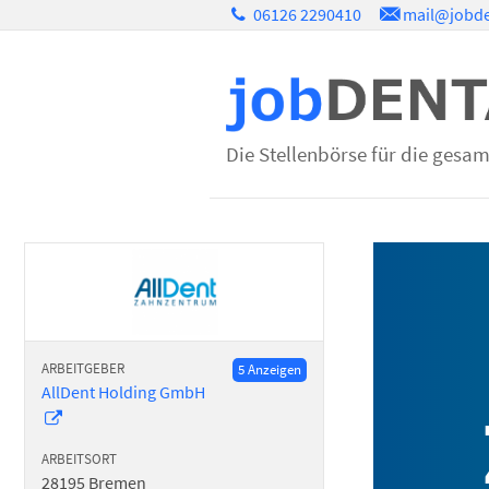
06126 2290410
mail@jobde
Die Stellenbörse für die gesa
ARBEITGEBER
5 Anzeigen
AllDent Holding GmbH
ARBEITSORT
28195
Bremen